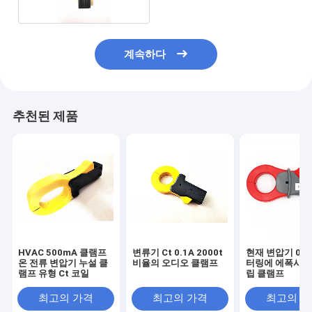
계속하다
추천된 제품
HVAC 500mA 클램프
변류기 Ct 0.1A 2000t
현재 변압기 0.1
온 전류 변압기 누설 클
비율의 오디오 클램프
터링에 에폭시 수
램프 유형 Ct 코일
립 클램프
최고의 가격
최고의 가격
최고의 