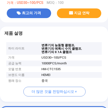
가격：USD30~100/PCS
MOQ：100
최고의 가격
지금 연락
제품 설명
,
변류기의 능동형 클램프
하이 라이트
,
변류기의 에폭시 수지 클램프
변류기의 0.1A 클램프
가격
USD30~100/PCS
공급 능력
10000PCS/month
모델 번호
HM-CTC1535
브랜드 이름
HEMEI
원래 장소
중국
더 많은 것을 전망하십시오